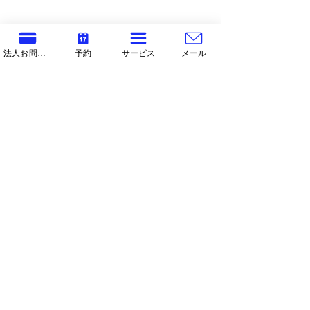
ベーシック
内容：英語関連全般サポート
法人お問合せ
予約
サービス
メール
形式：オンライン/LINE
詳細：
プレゼン資料和訳英訳確認
メール和訳英訳確認
英語学習サポート
各種和訳チェック
各種
英訳チェック
（＊土日祝日はお休み）
料金：月額 ¥29,800（税抜）
カウンセリング予約