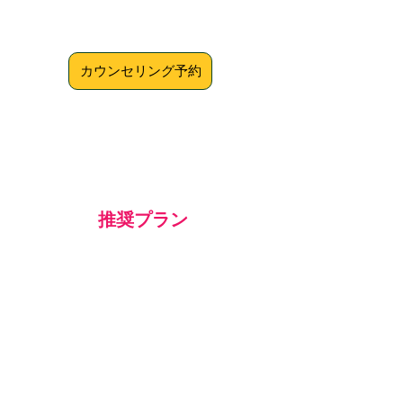
料金：¥195,000（税抜）
カウンセリング予約
推奨プラン
英会話
プライベートトレーニング
​（プレミアム）
内容：日常英会話
期間：3ヶ月
形式：オンライン