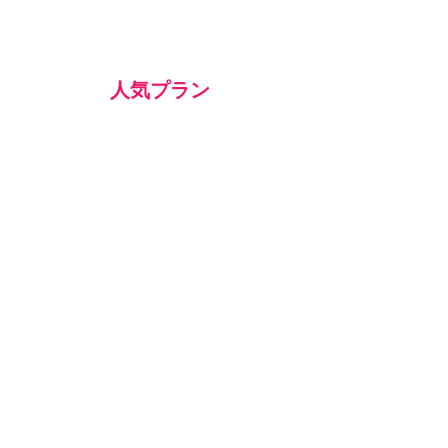
人気プラン
英会話
プライベートトレーニング
​（スタンダード）
内容：日常英会話
期間：3ヶ月
形式：オンライン
詳細：毎月4回 60分 オンライン​
週5日課題トレーニング
英語スクリプト作成サポート
（＊土日祝日はお休み）