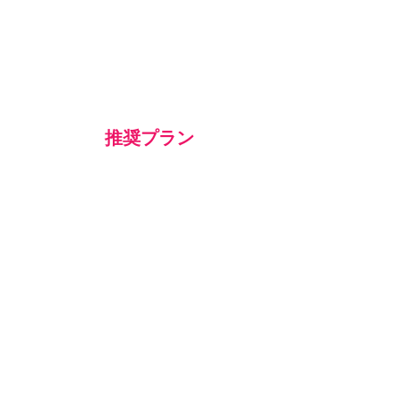
推奨プラン
【エントリー】
​日常英会話
マスタープラン
内容：動画トレーニング
期間：48週間
形式：オンライン
詳細：基礎文法トレーニング
ボキャブラリーインプット
センテンストレーニング
リスニングトレーニング