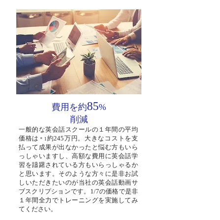
85
費用を約
%
削減
一般的な英会話スクールの１年間の平均
価格は
約245万円。大きなコストを支
＊1
払って成果が出なかったと悩む方もいら
っしゃいますし、高額な費用に英会話学
習を躊躇されている方もいらっしゃるか
と思います。そのような方々に是非お試
しいただきたいのが当社の英会話動画サ
ブスクリプションです。1/7の価格で是非
１年間全力でトレーニングを実施してみ
てください。