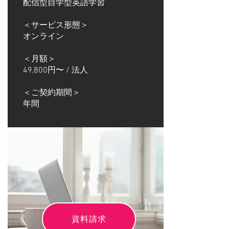
配信型自学型英語学習
＜サービス形態＞
オンライン
＜月額＞
49,800円〜 / 法人
＜ご契約期間＞
年間
資料請求