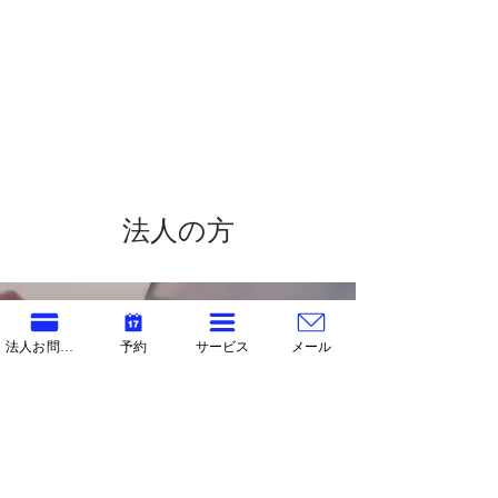
法人の方
予算を抑えて
法人お問合せ
予約
サービス
メール
社内研修を
​実施したい
在宅/リモートの
社
員/スタッフに
好きな時間に
研修を
実施させたい